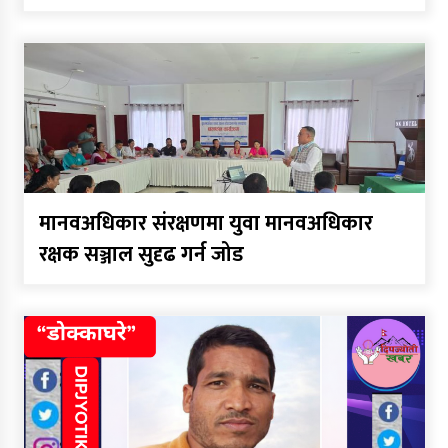
कर्णाली निर्माण व्यवसायी महासंघ
अध्यक्षको दौडमा न्यौपाने अनुभव र
नेतृत्वको बलियो दाबी
कर्णालीमा मन्त्रालय भागबण्डामै
अड्कियो शाही सरकार
मानवअधिकार संरक्षणमा युवा मानवअधिकार
कांग्रेस असन्तुष्ट पक्षद्वारा शशांकको
रक्षक सञ्जाल सुदृढ गर्न जोड
नेतृत्वमा राष्ट्रिय भेला तयारी, नयाँ
पार्टीको संकेत