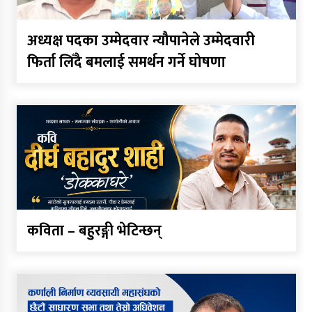
ध्यानाकर्षण
बढ्दो साइबर अपराधप्रति प्रदेश
अध्यक्ष पदका उम्मेदवार न्यौपानेले उम्मेदवारी
फिर्ता लिँदै बमलाई समर्थन गर्ने घोषणा
सरकारको ध्यानाकर्षण, खड्काको
ठोस पहल
नेपालकै सबैभन्दा अग्लो पचाल
झरना : राष्ट्रिय मान्यतासँगै
पर्यटनको नयाँ केन्द्र बन्ने अपेक्षा
कर्णाली प्रदेश निर्माण व्यवसायी
महासङ्घको अध्यक्षमा मानव बम
कविता – बहुरङ्गी भेटिन्छन्
निर्विरोध
अध्यक्ष पदका उम्मेदवार न्यौपानेले