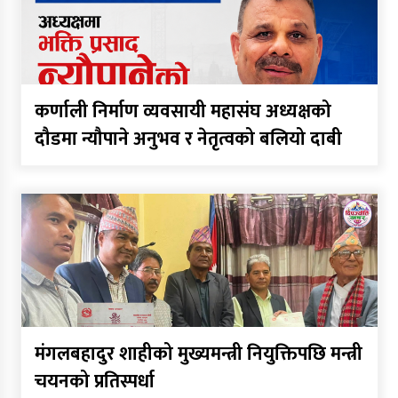
उम्मेदवारी फिर्ता लिँदै बमलाई
समर्थन गर्ने घोषणा
कर्णाली प्रदेश निर्माण व्यवसायी
महासंघको नेतृत्वमा न्यौपाने–बम
कर्णाली निर्माण व्यवसायी महासंघ अध्यक्षको
भिड्ने संकेत, सहमतिको प्रयास
दौडमा न्यौपाने अनुभव र नेतृत्वको बलियो दाबी
निर्माण व्यवसायी महासंघको प्रदेश
अधिवेशन, सार्वजनिक खरिद
सुधारदेखि नयाँ नेतृत्वसम्म
छलफल
कविता – बहुरङ्गी भेटिन्छन्
मंगलबहादुर शाहीको मुख्यमन्त्री नियुक्तिपछि मन्त्री
चयनको प्रतिस्पर्धा