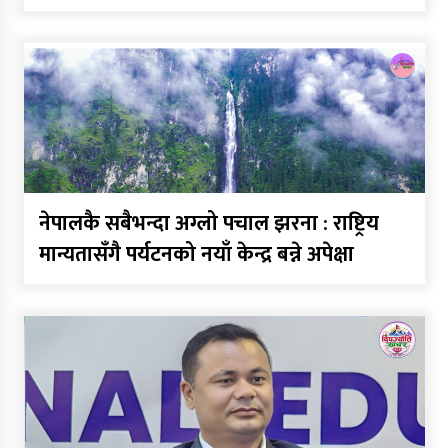
कविता – बहुरङ्गी भेटिन्छन्
कर्णाली निर्माण व्यवसायी महासंघ
अध्यक्षको दौडमा न्यौपाने अनुभव र
नेतृत्वको बलियो दाबी
नेपालकै सबैभन्दा अग्लो पचाल झरना : राष्ट्रिय
कर्णालीमा मन्त्रालय भागबण्डामै
मान्यतासँगै पर्यटनको नयाँ केन्द्र बन्ने अपेक्षा
अड्कियो शाही सरकार