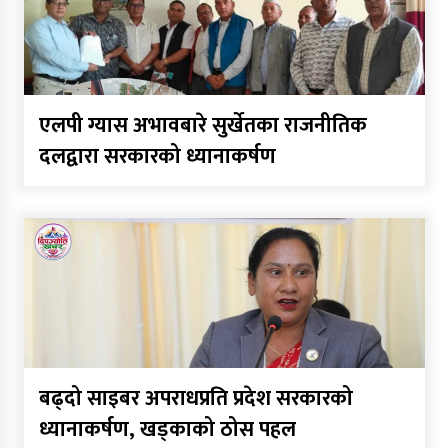
निर्विरोध
अध्यक्ष पदका उम्मेदवार न्यौपानेले
उम्मेदवारी फिर्ता लिँदै बमलाई
एलपी ग्यास अभावबारे सुर्खेतका राजनीतिक
समर्थन गर्ने घोषणा
दलद्वारा सरकारको ध्यानाकर्षण
कर्णाली प्रदेश निर्माण व्यवसायी
महासंघको नेतृत्वमा न्यौपाने–बम
भिड्ने संकेत, सहमतिको प्रयास
निर्माण व्यवसायी महासंघको प्रदेश
अधिवेशन, सार्वजनिक खरिद
सुधारदेखि नयाँ नेतृत्वसम्म
बढ्दो साइबर अपराधप्रति प्रदेश सरकारको
छलफल
ध्यानाकर्षण, खड्काको ठोस पहल