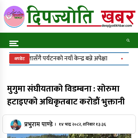
Skip
to
content
Online News Portal
Trending Now
याँ केन्द्र बन्ने अपेक्षा
कर्णाली प्रदेश निर्माण व्यवसा
अपडेट
ट्रकले मोटरसाइकल च्याप्यो, चालक ट्रकमुनि थिचिएस
कर्णाली राजमार्ग अवरुद्ध
मुगुमा संघीयताको विडम्बना : सोरुमा
हटाइएको अधिकृतबाट करोडौं भुक्तानी
एलपी ग्यास अभावबारे सुर्खेतका राजनीतिक दलद्वारा
प्रभुराम पाण्डे
सरकारको ध्यानाकर्षण
। १४ भाद्र २०८२, शनिबार १३:३६