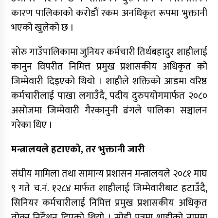
कारण पालिकाको करोडौं रकम अनधिकृत रूपमा भुक्तानी
निर्माण व्यवसायी महासंघको प्रदेश अधिवेशन,
भएको खुलेको छ ।
सार्वजनिक खरिद सुधारदेखि नयाँ नेतृत्वसम्म छलफल
सोरु गाउँपालिकामा जुनियर कर्मचारी तिर्थबहादुर शाहीलाई
कविता – बहुरङ्गी भेटिन्छन्
कानुन विपरीत निमित्त प्रमुख प्रशासकीय अधिकृत को
जिम्मेवारी दिइएको थियो । शाहीले शक्तिको आडमा वरिष्ठ
कर्मचारीलाई पाखा लगाउँदै, पदीय दुरुपयोगमार्फत २०८०
असोजमा जिम्मेवारी गैरकानुनी ढंगले पालिका सञ्चालन
कर्णाली निर्माण व्यवसायी महासंघ अध्यक्षको दौडमा
न्यौपाने अनुभव र नेतृत्वको बलियो दाबी
गरेका थिए ।
मन्त्रालयले हटाएको, तर भुक्तानी जारी
संघीय मामिला तथा सामान्य प्रशासन मन्त्रालयले २०८१ माघ
कर्णालीमा मन्त्रालय भागबण्डामै अड्कियो शाही
सरकार
९ गते च.नं. १२८४ मार्फत शाहीलाई जिम्मेवारीबाट हटाउँदै,
सिनियर कर्मचारीलाई निमित्त प्रमुख प्रशासकीय अधिकृत
तोक्न निर्देशन दिएको थियो । सोही पत्रमा शाहीको नाममा
कांग्रेस असन्तुष्ट पक्षद्वारा शशांकको नेतृत्वमा राष्ट्रिय