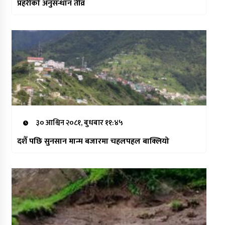
प्रहरीको अनुसन्धान तीव्र
३० आश्विन २०८१, बुधबार ११:४५
दशैँ पछि सुनसान मान्म बजारमा चहलपहल बाक्लियो