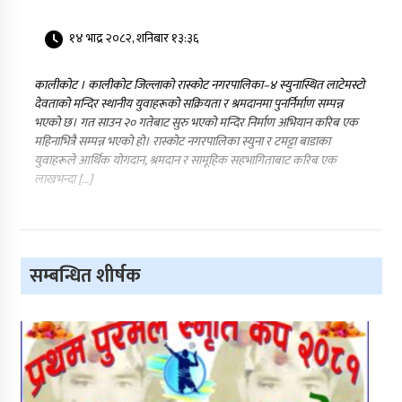
१४ भाद्र २०८२, शनिबार १३:३६
कालीकोट । कालीकोट जिल्लाको रास्कोट नगरपालिका–४ स्युनास्थित लाटेमस्टो
देवताको मन्दिर स्थानीय युवाहरूको सक्रियता र श्रमदानमा पुनर्निर्माण सम्पन्न
भएको छ। गत साउन २० गतेबाट सुरु भएको मन्दिर निर्माण अभियान करिब एक
महिनाभित्रै सम्पन्न भएको हो। रास्कोट नगरपालिका स्युना र टमट्टा बाडाका
युवाहरूले आर्थिक योगदान, श्रमदान र सामूहिक सहभागिताबाट करिब एक
लाखभन्दा […]
सम्बन्धित शीर्षक