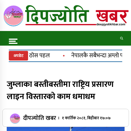
Skip
to
content
Online News Portal
Trending Now
नेपालकै सबैभन्दा अग्लो पचाल झरना : राष्ट्रिय मान्यतासँगै पर्यट
अपडेट
कर्णालीमा मनसुन सक्रिय, भारी वर्षा
जुम्लाका बस्तीबस्तीमा राष्ट्रिय प्रसारण
लाइन विस्तारको काम धमाधम
ट्रकले मोटरसाइकल च्याप्यो, चालक ट्रकमुनि थिचिएस
कर्णाली राजमार्ग अवरुद्ध
दीपज्योति खबर
। १ कार्तिक २०८१, बिहीबार १७:०७