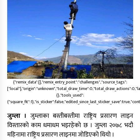
एलपी ग्यास अभावबारे सुर्खेतका राजनीतिक दलद्वारा
सरकारको ध्यानाकर्षण
बढ्दो साइबर अपराधप्रति प्रदेश सरकारको
ध्यानाकर्षण, खड्काको ठोस पहल
नेपालकै सबैभन्दा अग्लो पचाल झरना : राष्ट्रिय
मान्यतासँगै पर्यटनको नयाँ केन्द्र बन्ने अपेक्षा
{"remix_data":[],"remix_entry_point":"challenges","source_tags":
["local"],"origin":"unknown","total_draw_time":0,"total_draw_actions":0,
{},"tools_used":
कर्णाली प्रदेश निर्माण व्यवसायी महासङ्घको अध्यक्षमा
{"square_fit":1},"is_sticker":false,"edited_since_last_sticker_save":true,"co
मानव बम निर्विरोध
जुम्ला ।
जुम्लाका बस्तीबस्तीमा राष्ट्रिय प्रसारण लाइन
विस्तारको काम धमाधम भइरहेको छ । जुम्ला २०७८ भदौ
अध्यक्ष पदका उम्मेदवार न्यौपानेले उम्मेदवारी फिर्ता लिँदै
बमलाई समर्थन गर्ने घोषणा
महिनामा राष्ट्रिय प्रसारण लाइनमा जोडिएको थियो ।