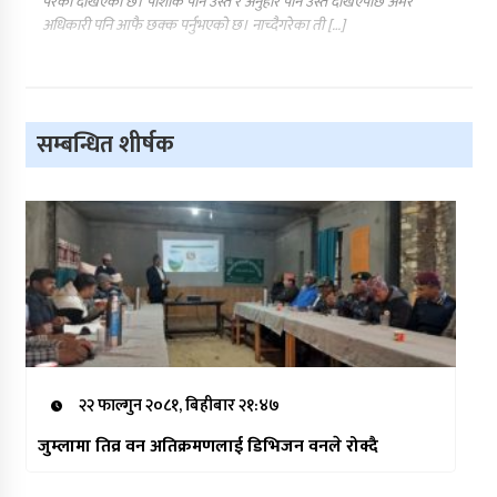
परेको देखिएको छ। पोशाक पनि उस्तै र अनुहार पनि उस्तै देखिएपछि अमर
अधिकारी पनि आफै छक्क पर्नुभएको छ। नाच्दैगरेका ती […]
सम्बन्धित शीर्षक
२२ फाल्गुन २०८१, बिहीबार २१:४७
जुम्लामा तिव्र वन अतिक्रमणलाई डिभिजन वनले रोक्दै