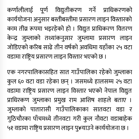
कर्णालीलाई पूर्ण विद्युतीकरण गर्ने प्राधिकरणको
कर्णाली प्रदेश निर्माण व्यवसायी महासंघको नेतृत्वमा
कार्ययोजना अनुसार बस्तीबस्तीमा प्रसारण लाइन विस्तारको
न्यौपाने–बम भिड्ने संकेत, सहमतिको प्रयास
काम तीव्र रूपमा भइरहेको हो । विद्युत प्राधिकरण वितरण
केन्द्र जुम्लाको तथ्यांकनुसार जुम्लामा प्रसारण लाइन
निर्माण व्यवसायी महासंघको प्रदेश अधिवेशन,
जोडिएको करिब साढे तीन वर्षको अवधिमा यहाँका २५ वटा
सार्वजनिक खरिद सुधारदेखि नयाँ नेतृत्वसम्म छलफल
वडामा राष्ट्रिय प्रसारण लाइन विस्तार भएको छ ।
कविता – बहुरङ्गी भेटिन्छन्
एक नगरपालिकासहित सात गाउँपालिका रहेको जुम्लाका
कुल ६० वटा वडा रहेका छन् । जसमध्ये हालसम्म २५ वटा
वडामा राष्ट्रिय प्रसारण लाइन विस्तार भएको नेपाल विद्युत
प्राधिरकण जुम्लाका प्रमुख राम आशिष शाहले बताए ।
कर्णाली निर्माण व्यवसायी महासंघ अध्यक्षको दौडमा
जुम्लाको पातारासी गाउँपालिकाका सातवटा वडा र
न्यौपाने अनुभव र नेतृत्वको बलियो दाबी
गुठिचौरका पाँचमध्ये तीनवटा गरी कुल नौवटा वडाबाहेक
५१ वडामा राष्ट्रिय प्रसारण लाइन पु¥याउने कार्ययोजना छ ।