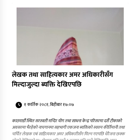
लेखक तथा साहित्यकार अमर अधिकारीसँग
मिल्दाजुल्दा ब्यक्ति देखिएपछि
१ कार्तिक २०८१, बिहीबार १७:०७
काठमाडौं स्थित सरस्वती मन्दिर योग तथा साधना केन्द्र परिसरमा दशैँ टीकाको
अवसरमा भैरहेको नाचगानमा सहभागी एकजना ब्यक्तिको स्वरुप कीर्तिमानी तथा
चर्चित लेखक एबं साहित्यकार अमर अधिकारीसँग मिल्न गएपछि धेरैजना छक्क