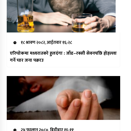
१८ श्रावण २०८२, आईतवार १६:२८
एरिचोकमा मध्यरातको हुलदंगा : जाँड–रक्सी सेवनपछि होहल्ला
गर्ने चार जना पक्राउ
२४ फाल्गुन २०८०, बिहीबार १६:११