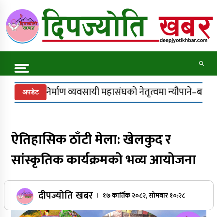
Skip
to
content
Online News Portal
Trending Now
महासंघको नेतृत्वमा न्यौपाने–बम भिड्ने संकेत, सहमतिको प्रयास
अपडेट
नेपालकै सबैभन्दा अग्लो पचाल झरना : राष्ट्रिय
मान्यतासँगै पर्यटनको नयाँ केन्द्र बन्ने अपेक्षा
ऐतिहासिक ठाँटी मेला: खेलकुद र
सांस्कृतिक कार्यक्रमको भव्य आयोजना
कर्णाली प्रदेश निर्माण व्यवसायी महासङ्घको अध्यक्षमा
मानव बम निर्विरोध
दीपज्योति खबर
। १७ कार्तिक २०८२, सोमबार १०:२८
अध्यक्ष पदका उम्मेदवार न्यौपानेले उम्मेदवारी फिर्ता लिँदै