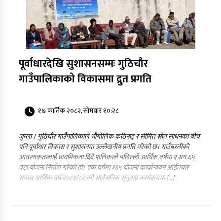
पूर्वाधारदेखि सुशासनसम्मः गुठिचौर
गाउँपालिकाको विकासमा द्रुत प्रगति
१७ कार्तिक २०८२, सोमबार १०:२८
जुम्ला । गुठिचौर गाउँपालिकाले भौगोलिक कठिनाइ र सीमित स्रोत साधनका बीच
पनि पूर्वाधार विकास र सुशासनमा उल्लेखनीय प्रगति गरेको छ। गाउँबस्तीको
आवश्यकतालाई प्राथमिकता दिँदै पालिकाले पछिल्लो आर्थिक वर्षमा १ सय ६५
वटा योजना निर्माण गरेको हो। एक वर्षमा १६५ योजना कार्यान्वयन आईतबार
सम्पन्न आर्थिक वर्ष २०८१/८२ को सार्वजनिक सुनुवाइ कार्यक्रममा […]