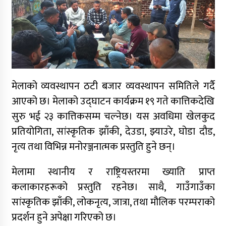
कर्णालीमा मन्त्रालय भागबण्डामै अड्कियो शाही
सरकार
कांग्रेस असन्तुष्ट पक्षद्वारा शशांकको नेतृत्वमा राष्ट्रिय
भेला तयारी, नयाँ पार्टीको संकेत
मेलाको व्यवस्थापन ठटी बजार व्यवस्थापन समितिले गर्दै
आएको छ। मेलाको उद्घाटन कार्यक्रम १९ गते कात्तिकदेखि
डोल्पाका लागि ग्यास बोकेको ट्रक दुर्घटनाग्रस्त
सुरु भई २३ कात्तिकसम्म चल्नेछ। यस अवधिमा खेलकुद
प्रतियोगिता, सांस्कृतिक झाँकी, देउडा, झ्याउरे, घोडा दौड,
नृत्य तथा विभिन्न मनोरञ्जनात्मक प्रस्तुति हुने छन्।
मेलामा स्थानीय र राष्ट्रियस्तरमा ख्याति प्राप्त
मलखाद बोकेको बोलेरो दुर्घटना : उपचारकै क्रममा एक
जनाको मृत्यु
कलाकारहरूको प्रस्तुति रहनेछ। साथै, गाउँगाउँका
सांस्कृतिक झाँकी, लोकनृत्य, जात्रा, तथा मौलिक परम्पराको
प्रदर्शन हुने अपेक्षा गरिएको छ।
कर्णालीमा दलित प्रतिनिधित्वको बहस: संविधानको