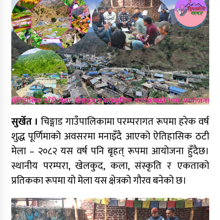
बमलाई समर्थन गर्ने घोषणा
कर्णाली प्रदेश निर्माण व्यवसायी महासंघको नेतृत्वमा
न्यौपाने–बम भिड्ने संकेत, सहमतिको प्रयास
निर्माण व्यवसायी महासंघको प्रदेश अधिवेशन,
सार्वजनिक खरिद सुधारदेखि नयाँ नेतृत्वसम्म छलफल
सुर्खेत ।
चिङ्गाड गाउँपालिकामा परम्परागत रूपमा हरेक वर्ष
कविता – बहुरङ्गी भेटिन्छन्
शुद्ध पूर्णिमाको अवसरमा मनाइँदै आएको ऐतिहासिक ठटी
मेला – २०८२ यस वर्ष पनि बृहत् रूपमा आयोजना हुँदैछ।
स्थानीय परम्परा, खेलकुद, कला, संस्कृति र एकताको
प्रतिकका रूपमा यो मेला यस क्षेत्रको गौरव बनेको छ।
कर्णाली निर्माण व्यवसायी महासंघ अध्यक्षको दौडमा
न्यौपाने अनुभव र नेतृत्वको बलियो दाबी