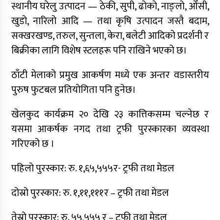
मर्मअनुसार समावेशी मन्त्रिपरिषद् गठनको माग
स्थानीय घरेलु उत्पादन — ठेकी, सुपी, ढोको, नाङ्लो, ओँसी,
खुडो, नारिलो आदि — तथा कृषि उत्पादन जस्तै बदाम,
सक्खरखण्ड, तरुल, सुन्तला, केरा, बलेटी आदिको प्रदर्शनी र
बिक्रीका लागि विशेष स्टलहरू पनि राखिने भएको छ।
ठाँटी मेलाको प्रमुख आकर्षण मध्ये एक अन्तर वडास्तरीय
पुरुष फुटबल प्रतियोगिता पनि हुनेछ।
खेलकुद कार्यक्रम २० देखि २३ कात्तिकसम्म चल्नेछ र
यसमा आकर्षक नगद तथा ट्रफी पुरस्कारका व्यवस्था
गरिएको छ ।
पहिलो पुरस्कार: रु. १,६५,५५५र- ट्रफी तथा मेडल
दोस्रो पुरस्कार: रु. १,११,१११र – ट्रफी तथा मेडल
तेस्रो पुरस्कार: रु. ५५,५५५ र – ट्रफी तथा मेडल