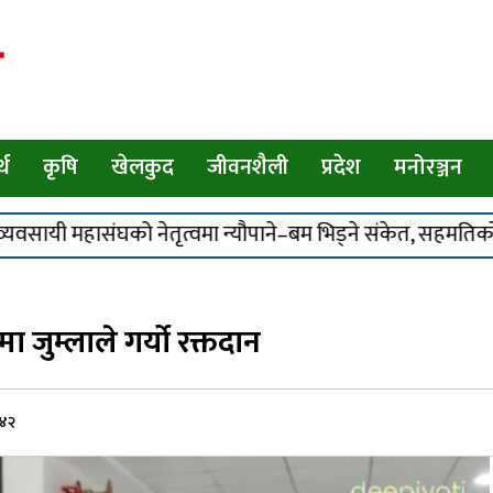
Deepjyotikhabar
्थ
कृषि
खेलकुद
जीवनशैली
प्रदेश
मनोरञ्जन
ेतृत्वमा न्यौपाने–बम भिड्ने संकेत, सहमतिको प्रयास
निर
कर्णाली प्रदेश निर्माण व्यवसायी महासङ्घको
अध्यक्षमा मानव बम निर्विरोध
 जुम्लाले गर्यो रक्तदान
निर्माण व्यवसायी महासंघको प्रदेश अधिवेशन,
सार्वजनिक खरिद सुधारदेखि नयाँ नेतृत्वसम्म
:४२
छलफल