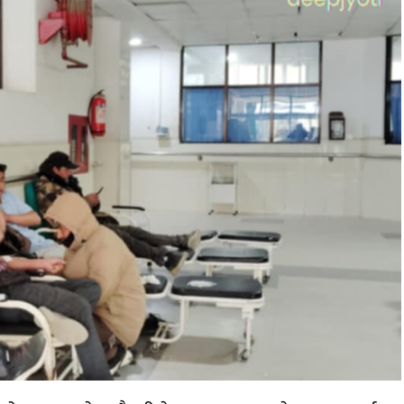
कर्णालीमा मन्त्रालय भागबण्डामै अड्कियो शाही
सरकार
मलखाद बोकेको बोलेरो दुर्घटना : उपचारकै
क्रममा एक जनाको मृत्यु