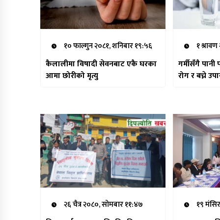
१० फाल्गुन २०८१, शनिबार १९:५६
१ श्रावण
कैलालीमा विषादी सेवनबाट एकै घरका
गर्मीसँगै पानी
आमा छोरीको मृत्यु
रोग र बच्ने उप
२६ चैत्र २०८०, सोमबार ११:४७
१९ मंसिर