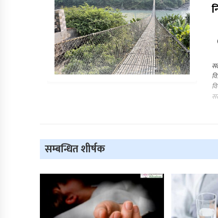
नि
सल
वि
वि
सर
सम्बन्धित शीर्षक