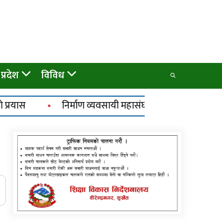
प्रदेश
विविध
्माण व्यवसायी महासंघको प्रदेश अधिवेशन, सार्वजनिक खरिद सुधा
अध्यक्ष पदका उम्मेदवार न्यौपानेले उम्मेदवारी
फिर्ता लिँदै बमलाई समर्थन गर्ने घोषणा
कविता – बहुरङ्गी भेटिन्छन्