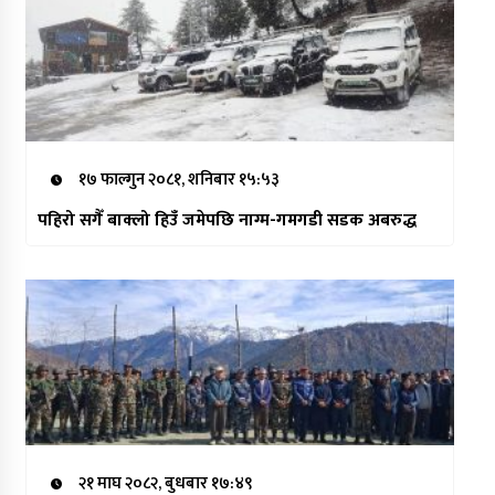
१७ फाल्गुन २०८१, शनिबार १५:५३
पहिरो सगैँ बाक्लो हिउँ जमेपछि नाग्म-गमगडी सडक अबरुद्ध
२१ माघ २०८२, बुधबार १७:४९