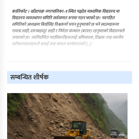
कालिकोट । खाँडाचक्र नगरपालिका–१ स्थित पञ्चदेव माध्यमिक विद्यालय मा
विद्यालय व्यवस्थापन समिति सर्वसम्मत रूपमा गठन भएको छ। नवगठित
समितिको अध्यक्षमा बिर्खसिंह विश्वकर्मा चयन हुनुभएको छ भने सदस्यहरूमा
गायत्रा शाही, दमनबहादुर शाही र निर्मला संज्याल (बराल) रहनुभएको विद्यालयले
जनाएको छ। नवनिर्वाचित पदाधिकारीहरूलाई अभिभावक, शिक्षक तथा स्थानीय
सरोकारवालाहरूले बधाई तथा सफल कार्यकालको […]
सम्बन्धित शीर्षक