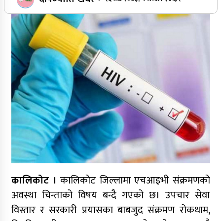
बमलाई समर्थन गर्ने घोषणा
कर्णाली प्रदेश निर्माण व्यवसायी महासंघको नेतृत्वमा
न्यौपाने–बम भिड्ने संकेत, सहमतिको प्रयास
निर्माण व्यवसायी महासंघको प्रदेश अधिवेशन,
सार्वजनिक खरिद सुधारदेखि नयाँ नेतृत्वसम्म छलफल
कविता – बहुरङ्गी भेटिन्छन्
कालिकोट ।
कालिकोट जिल्लामा एचआइभी संक्रमणको
कर्णाली निर्माण व्यवसायी महासंघ अध्यक्षको दौडमा
न्यौपाने अनुभव र नेतृत्वको बलियो दाबी
अवस्था चिन्ताको विषय बन्दै गएको छ। उपचार सेवा
विस्तार र सरकारी प्रयासका बाबजुद संक्रमण रोकथाम,