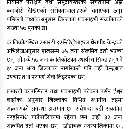
नियमित परीक्षण तथा समुदायस्तरको सचेतनामा अझै
कमजोरी देखिएको सरोकारवालाहरूले बताएका छन्।
कर्णालीमा मन्त्रालय भागबण्डामै अड्कियो शाही
पछिल्लो तथ्यांकअनुसार जिल्लामा एचआइभी संक्रमितको
सरकार
संख्या ५७ पुगेको छ।
कांग्रेस असन्तुष्ट पक्षद्वारा शशांकको नेतृत्वमा राष्ट्रिय
कालिकोटस्थित एआरटी ९एन्टिरेट्रोभाइरल थेरापी० केन्द्रको
भेला तयारी, नयाँ पार्टीको संकेत
अभिलेखअनुसार हालसम्म ७५ जना संक्रमित दर्ता भएका
छन्। तीमध्ये ५७ जना कालिकोटका स्थायी बासिन्दा हुन् भने
डोल्पाका लागि ग्यास बोकेको ट्रक दुर्घटनाग्रस्त
१८ जना अन्य जिल्लाका नागरिकले पनि यही केन्द्रबाट
उपचार तथा परामर्श सेवा लिइरहेका छन्।
एआरटी काउन्सिलर तथा एचआइभी फोकल पर्सन ईश्वर
मलखाद बोकेको बोलेरो दुर्घटना : उपचारकै क्रममा एक
शाहीका अनुसार जिल्लाका विभिन्न स्थानीय तहमा
जनाको मृत्यु
संक्रमणको अवस्था असमान छ। सबैभन्दा बढी संक्रमित
नरहरिनाथ गाउँपालिकामा रहेका छन्, जहाँ ३२ जना
कर्णालीमा दलित प्रतिनिधित्वको बहस: संविधानको
संक्रमित दर्ता भएका छन्। खाँडाचक्र नगरपालिकामा १०,