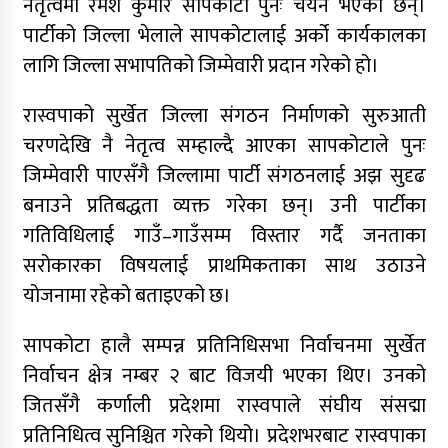
नेतृत्वमा रमेश कुमार सापकोटा पुनः चयन भएका छन्।
पार्टीको जिल्ला भेलाले सापकोटालाई अर्को कार्यकालका
कर्णालीमा मन्त्रालय भागबण्डामै अड्कियो शाही
लागि जिल्ला सभापतिको जिम्मेवारी प्रदान गरेको हो।
सरकार
रास्वपाको सुर्खेत जिल्ला संगठन निर्माणको सुरुआती
कांग्रेस असन्तुष्ट पक्षद्वारा शशांकको नेतृत्वमा राष्ट्रिय
चरणदेखि नै नेतृत्व सम्हाल्दै आएका सापकोटाले पुनः
भेला तयारी, नयाँ पार्टीको संकेत
जिम्मेवारी पाएसँगै जिल्लामा पार्टी संगठनलाई अझ सुदृढ
बनाउने प्रतिबद्धता व्यक्त गरेका छन्। उनी पार्टीका
डोल्पाका लागि ग्यास बोकेको ट्रक दुर्घटनाग्रस्त
गतिविधिलाई गाउँ–गाउँसम्म विस्तार गर्दै जनताका
सरोकारका विषयलाई प्राथमिकताका साथ उठाउने
योजनामा रहेको बताइएको छ।
मलखाद बोकेको बोलेरो दुर्घटना : उपचारकै क्रममा एक
सापकोटा हालै सम्पन्न प्रतिनिधिसभा निर्वाचनमा सुर्खेत
जनाको मृत्यु
निर्वाचन क्षेत्र नम्बर २ बाट विजयी भएका थिए। उनको
जितसँगै कर्णाली प्रदेशमा रास्वपाले संघीय संसद्मा
कर्णालीमा दलित प्रतिनिधित्वको बहस: संविधानको
प्रतिनिधित्व सुनिश्चित गरेको थियो। प्रदेशभरबाट रास्वपाका