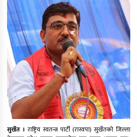
बमलाई समर्थन गर्ने घोषणा
कर्णाली प्रदेश निर्माण व्यवसायी महासंघको नेतृत्वमा
न्यौपाने–बम भिड्ने संकेत, सहमतिको प्रयास
निर्माण व्यवसायी महासंघको प्रदेश अधिवेशन,
सार्वजनिक खरिद सुधारदेखि नयाँ नेतृत्वसम्म छलफल
कविता – बहुरङ्गी भेटिन्छन्
कर्णाली निर्माण व्यवसायी महासंघ अध्यक्षको दौडमा
न्यौपाने अनुभव र नेतृत्वको बलियो दाबी
सुर्खेत ।
राष्ट्रिय स्वतन्त्र पार्टी (रास्वपा) सुर्खेतको जिल्ला