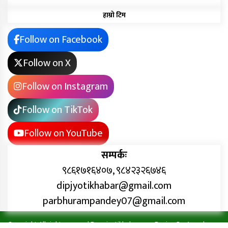
हाम्रो टिम
Follow on Facebook
Follow on X
Follow on Instagram
Follow on TikTok
Follow on YouTube
सम्पर्कः
९८६१७१६४०७, ९८४२३२६७४६
dipjyotikhabar@gmail.com
parbhurampandey07@gmail.com
Copyright All right reserved Deepjyotikhabar.com Design By:
Aarush