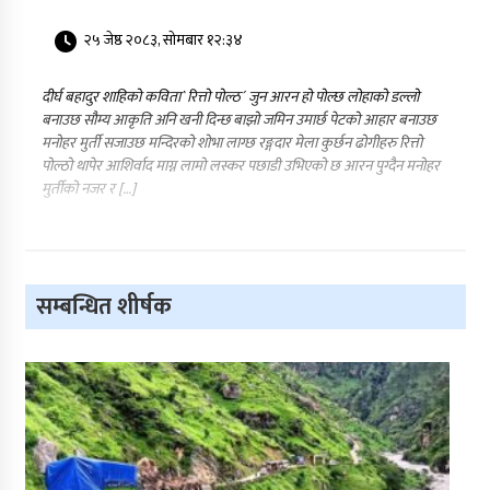
२५ जेष्ठ २०८३, सोमबार १२:३४
दीर्घ बहादुर शाहिको कविता` रित्तो पोल्ठ´ जुन आरन हो पोल्छ लोहाको डल्लो
बनाउछ सौम्य आकृति अनि खनी दिन्छ बाझो जमिन उमार्छ पेटको आहार बनाउछ
मनोहर मुर्ती सजाउछ मन्दिरको शोभा लाग्छ रङ्गदार मेला कुर्छन ढोगीहरु रित्तो
पोल्ठो थापेर आशिर्वाद माग्न लामो लस्कर पछाडी उभिएको छ आरन पुग्दैन मनोहर
मुर्तीको नजर र […]
सम्बन्धित शीर्षक