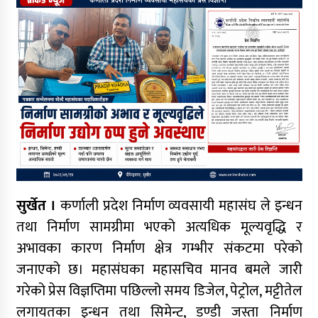
मान्यतासँगै पर्यटनको नयाँ केन्द्र बन्ने अपेक्षा
कर्णाली प्रदेश निर्माण व्यवसायी महासङ्घको अध्यक्षमा
मानव बम निर्विरोध
अध्यक्ष पदका उम्मेदवार न्यौपानेले उम्मेदवारी फिर्ता लिँदै
बमलाई समर्थन गर्ने घोषणा
कर्णाली प्रदेश निर्माण व्यवसायी महासंघको नेतृत्वमा
न्यौपाने–बम भिड्ने संकेत, सहमतिको प्रयास
सुर्खेत ।
कर्णाली प्रदेश निर्माण व्यवसायी महासंघ ले इन्धन
तथा निर्माण सामग्रीमा भएको अत्यधिक मूल्यवृद्धि र
अभावका कारण निर्माण क्षेत्र गम्भीर संकटमा परेको
निर्माण व्यवसायी महासंघको प्रदेश अधिवेशन,
सार्वजनिक खरिद सुधारदेखि नयाँ नेतृत्वसम्म छलफल
जनाएको छ। महासंघका महासचिव मानव बमले जारी
गरेको प्रेस विज्ञप्तिमा पछिल्लो समय डिजेल, पेट्रोल, मट्टीतेल
लगायतका इन्धन तथा सिमेन्ट, डण्डी जस्ता निर्माण
कविता – बहुरङ्गी भेटिन्छन्