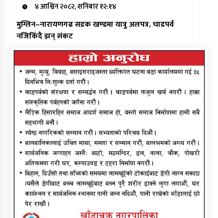
४ आश्विन २०८२, शनिबार १२:१४
मुग्लिन–नारायणगढ सडक खण्डमा यात्रु अलपत्र, चाडपर्व
नजिकिँदै झन् संकट