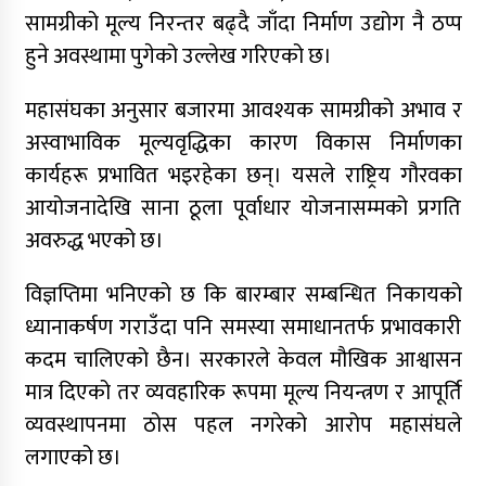
सामग्रीको मूल्य निरन्तर बढ्दै जाँदा निर्माण उद्योग नै ठप्प
हुने अवस्थामा पुगेको उल्लेख गरिएको छ।
महासंघका अनुसार बजारमा आवश्यक सामग्रीको अभाव र
कर्णाली निर्माण व्यवसायी महासंघ अध्यक्षको दौडमा
न्यौपाने अनुभव र नेतृत्वको बलियो दाबी
अस्वाभाविक मूल्यवृद्धिका कारण विकास निर्माणका
कार्यहरू प्रभावित भइरहेका छन्। यसले राष्ट्रिय गौरवका
आयोजनादेखि साना ठूला पूर्वाधार योजनासम्मको प्रगति
अवरुद्ध भएको छ।
कर्णालीमा मन्त्रालय भागबण्डामै अड्कियो शाही
सरकार
विज्ञप्तिमा भनिएको छ कि बारम्बार सम्बन्धित निकायको
ध्यानाकर्षण गराउँदा पनि समस्या समाधानतर्फ प्रभावकारी
कांग्रेस असन्तुष्ट पक्षद्वारा शशांकको नेतृत्वमा राष्ट्रिय
कदम चालिएको छैन। सरकारले केवल मौखिक आश्वासन
भेला तयारी, नयाँ पार्टीको संकेत
मात्र दिएको तर व्यवहारिक रूपमा मूल्य नियन्त्रण र आपूर्ति
व्यवस्थापनमा ठोस पहल नगरेको आरोप महासंघले
डोल्पाका लागि ग्यास बोकेको ट्रक दुर्घटनाग्रस्त
लगाएको छ।