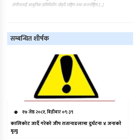
संगीतलाई आधुनिक प्रविधिसँग जोड्दै राष्ट्रिय तथा अन्तर्राष्ट्रिय […]
सम्बन्धित शीर्षक
१७ जेष्ठ २०८१, बिहीबार ०९:३९
कालिकोट जादैँ गरेको जीप रातानाङलामा दुर्घटना ४ जनाकाे
मृत्यु