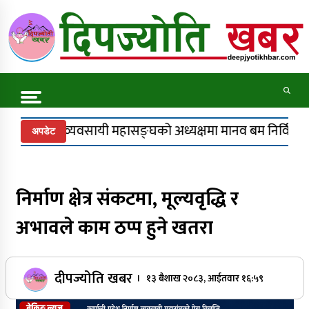
Skip
to
content
Online News Portal
Trending Now
ो अध्यक्षमा मानव बम निर्विरोध
अध्यक्ष पदका उम्मेदवार न
अपडेट
एलपी ग्यास अभावबारे सुर्खेतका राजनीतिक दलद्वारा
सरकारको ध्यानाकर्षण
निर्माण क्षेत्र संकटमा, मूल्यवृद्धि र
अभावले काम ठप्प हुने खतरा
बढ्दो साइबर अपराधप्रति प्रदेश सरकारको
ध्यानाकर्षण, खड्काको ठोस पहल
दीपज्योति खबर
। १३ बैशाख २०८३, आईतवार १६:५९
नेपालकै सबैभन्दा अग्लो पचाल झरना : राष्ट्रिय