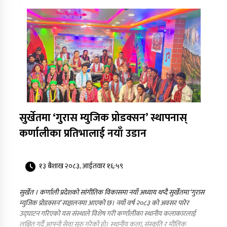
सुर्खेतमा ‘गुरास म्युजिक प्रोडक्सन’ स्थापनास्
कर्णालीका प्रतिभालाई नयाँ उडान
१३ बैशाख २०८३, आईतवार १६:५९
सुर्खेत । कर्णाली प्रदेशको सांगीतिक विकासमा नयाँ अध्याय थप्दै सुर्खेतमा ‘गुरास
म्युजिक प्रोडक्सन’ सञ्चालनमा आएको छ। नयाँ वर्ष २०८३ को अवसर पारेर
उद्घाटन गरिएको यस संस्थाले विशेष गरी कर्णालीका स्थानीय कलाकारलाई
लक्षित गर्दै आफ्नो सेवा सुरु गरेको हो। स्थानीय कला, संस्कृति र मौलिक