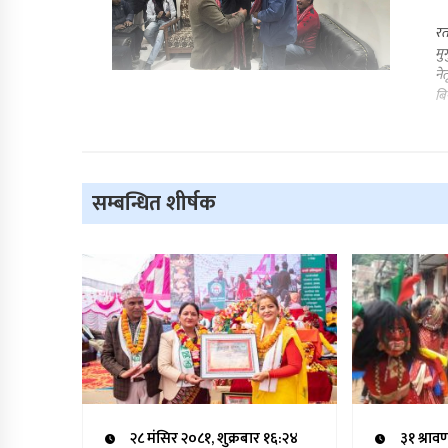
रत
मु
ने
बि
सम्बन्धित शीर्षक
२८ मंसिर २०८१, शुक्रबार १६:२४
३१ श्राव