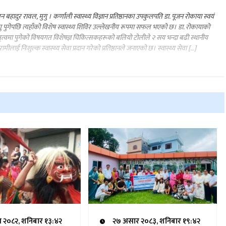
न बहादुर रावल, मुगु । कर्णाली स्वास्थ्य विज्ञान प्रतिष्ठानका उपकुलपति डा. पूजन रोकाया स्वयं
गु पुगेपछि त्यहाँको विशेष स्वास्थ्य शिविर उल्लेखनीय रूपमा सफल भएको छ। डा. रोकायाको
तृत्वमा पुगेको विषयगत विशेषज्ञ चिकित्सकहरूको बलियो टोलीले २ सय भन्दा बढी स्थानीय
रामीलाई निःशुल्क स्वास्थ्य सेवा प्रदान गरेको प्रतिष्ठानले जनाएको छ। स्वास्थ्य सेवा […]
ण २०८२, शनिबार १३:४२
२७ असार २०८३, शनिबार १९:४२