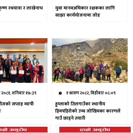
कृष्ण रथयात्रा र लाखेनाच
युवा मानवअधिकार रक्षकका लागि
साझा कार्ययोजनामा जोड
र २०८१, शनिबार १७:३९
१ श्रावण २०८२, बिहीबार ०८:०९
ेसीजको सप्ताह व्यापी
हुम्लाको तिलगाउँका स्थानीय
न
हिमपहिरोको उच्च जोखिमका कारणले
गाउँ छाड्ने तयारी