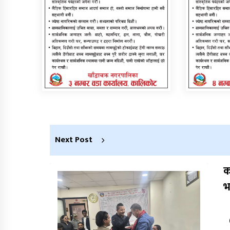
Next Post
क
भ