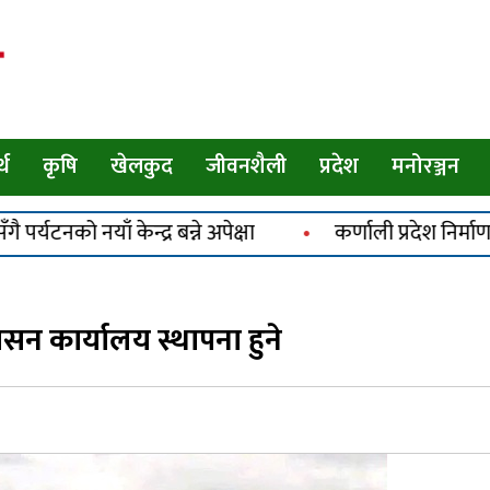
Deepjyotikhabar
्थ
कृषि
खेलकुद
जीवनशैली
प्रदेश
मनोरञ्जन
क्षा
कर्णाली प्रदेश निर्माण व्यवसायी महासङ्घको अध्यक्
एलपी ग्यास अभावबारे सुर्खेतका राजनीतिक
दलद्वारा सरकारको ध्यानाकर्षण
न कार्यालय स्थापना हुने
कर्णाली प्रदेश निर्माण व्यवसायी महासङ्घको
अध्यक्षमा मानव बम निर्विरोध