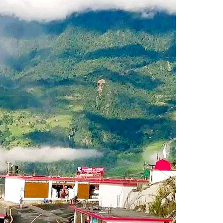
निर्माण व्यवसायी महासंघको प्रदेश अधिवेशन,
सार्वजनिक खरिद सुधारदेखि नयाँ नेतृत्वसम्म
छलफल
कर्णालीमा मन्त्रालय भागबण्डामै अड्कियो शाही
सरकार