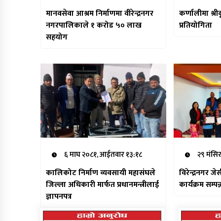
मानवसेवा आश्रम निर्माणमा वीरेन्द्रनगर
कर्णालीमा श्री
नगरपालिकाले १ करोड ५० लाख
प्रतियोगिता
सहयोग
६ माघ २०८१, आईतवार १३:१८
२९ मंसि
कालिकोट निर्माण व्यवसायी महासंघले
विरेन्द्रनगर ज
जिल्ला अधिकारी मार्फत प्रधानमन्त्रीलाई
कार्यक्रम सम्पन्
ज्ञापनपत्र