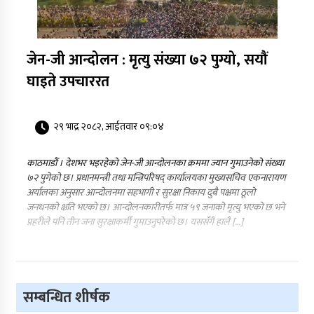
जेन-जी आन्दोलन : मृत्यु संख्या ७२ पुग्यो, सयौं
घाइते उपचाररत
२९ भाद्र २०८२, आईतवार ०९:०४
काठमाडौं । देशभर भइरहेको जेन-जी आन्दोलनका क्रममा ज्यान गुमाउनेको संख्या
७२ पुगेको छ। प्रधानमन्त्री तथा मन्त्रिपरिषद् कार्यालयका मुख्यसचिव एकनारायण
अर्यालका अनुसार आन्दोलनमा सहभागी र सुरक्षा निकाय दुबै पक्षमा ठूलो
जनधनको क्षति भएको छ। आन्दोलनकारीतर्फ मात्र ५९ जनाको मृत्यु भएको छ भने
प्रहरीले पनि तीन जना सुरक्षाकर्मी गुमाउनुपरेको छ। यससँगै हालै […]
सम्बन्धित शीर्षक