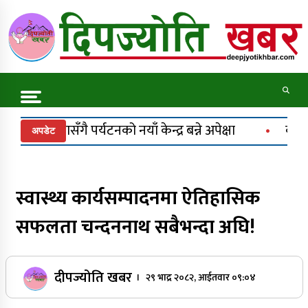
Skip
to
content
Online News Portal
Trending Now
्र बन्ने अपेक्षा
कर्णाली प्रदेश निर्माण व्यवसायी महासङ
अपडेट
ट्रकले मोटरसाइकल च्याप्यो, चालक ट्रकमुनि थिचिएस
कर्णाली राजमार्ग अवरुद्ध
स्वास्थ्य कार्यसम्पादनमा ऐतिहासिक
सफलता चन्दननाथ सबैभन्दा अघि!
एलपी ग्यास अभावबारे सुर्खेतका राजनीतिक दलद्वारा
दीपज्योति खबर
सरकारको ध्यानाकर्षण
। २९ भाद्र २०८२, आईतवार ०९:०४