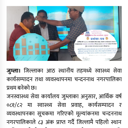
बढ्दो साइबर अपराधप्रति प्रदेश सरकारको
ध्यानाकर्षण, खड्काको ठोस पहल
नेपालकै सबैभन्दा अग्लो पचाल झरना : राष्ट्रिय
मान्यतासँगै पर्यटनको नयाँ केन्द्र बन्ने अपेक्षा
कर्णाली प्रदेश निर्माण व्यवसायी महासङ्घको अध्यक्षमा
मानव बम निर्विरोध
जुम्ला।
जिल्लाका आठ स्थानीय तहमध्ये स्वास्थ्य सेवा
कार्यसम्पादन तथा व्यवस्थापनमा चन्दननाथ नगरपालिका
अध्यक्ष पदका उम्मेदवार न्यौपानेले उम्मेदवारी फिर्ता लिँदै
प्रथम बनेको छ।
बमलाई समर्थन गर्ने घोषणा
जनस्वास्थ्य सेवा कार्यालय जुम्लाका अनुसार, आर्थिक वर्ष
०८१/८२ मा स्वास्थ्य सेवा प्रवाह, कार्यसम्पादन र
कर्णाली प्रदेश निर्माण व्यवसायी महासंघको नेतृत्वमा
व्यवस्थापनका सूचकमा गरिएको मूल्यांकनमा चन्दननाथ
न्यौपाने–बम भिड्ने संकेत, सहमतिको प्रयास
नगरपालिकाले ८३ अंक प्राप्त गर्दै जिल्लामै पहिलो स्थान