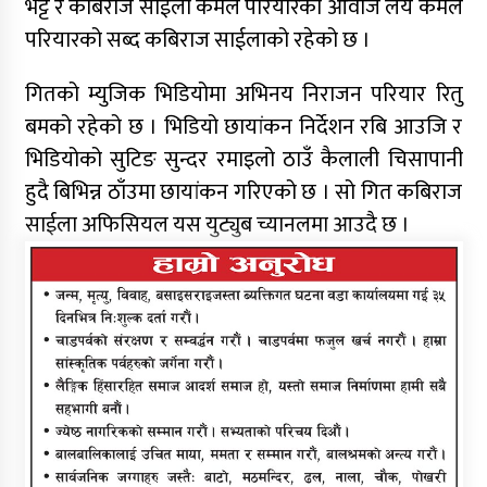
भट्ट र कबिराज साईला कमल परियारको आवाज लय कमल
कर्णालीमा मन्त्रालय भागबण्डामै अड्कियो शाही
सरकार
परियारको सब्द कबिराज साईलाको रहेको छ ।
गितको म्युजिक भिडियोमा अभिनय निराजन परियार रितु
बमको रहेको छ । भिडियो छायांकन निर्देशन रबि आउजि र
भिडियोको सुटिङ सुन्दर रमाइलो ठाउँ कैलाली चिसापानी
हुदै बिभिन्न ठाँउमा छायांकन गरिएको छ । सो गित कबिराज
साईला अफिसियल यस युट्युब च्यानलमा आउदै छ ।