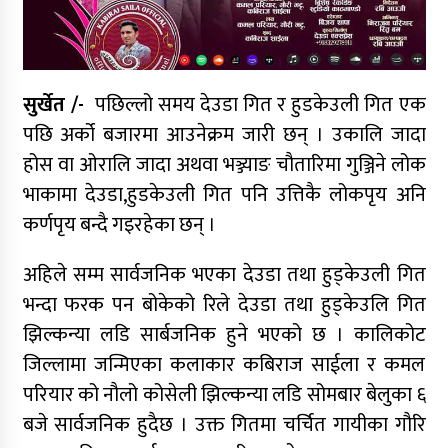
कर्णाली प्रदेश निर्माण व्यवसायी महासंघको नेतृत्वमा
न्यौपाने–बम भिड्ने संकेत, सहमतिको प्रयास
सुर्खेत /-
पछिल्लो समय देउडा गित र हुडकेउली गित एक
पछि अर्को बजारमा आउनेक्रम जारी छन् । उकालि जादा
निर्माण व्यवसायी महासंघको प्रदेश अधिवेशन,
सार्वजनिक खरिद सुधारदेखि नयाँ नेतृत्वसम्म छलफल
होस वा ओरालि जादा अथवा भञ्ज्याङ चौतारिमा गुञ्जिने लोक
भाकामा देउडा,हुडकेउली गित पनि उत्तिकै लोकपृय अनि
कर्णपृय बन्दै गइरहेका छन् ।
कविता – बहुरङ्गी भेटिन्छन्
अहिले सम्म सार्वजनिक भएका देउडा तथा हुड्केउली गित
भन्दा फरक पन बोकेको रिले देउडा तथा हुड्केउलि गित
कर्णाली निर्माण व्यवसायी महासंघ अध्यक्षको दौडमा
झिल्कन्या लडि सार्बजनिक हुने भएको छ । कालिकोट
न्यौपाने अनुभव र नेतृत्वको बलियो दाबी
जिल्लामा जन्मिएका कलाकार कबिराज साईला र कमल
परियार को नौलो कोसेली झिल्कन्या लडि सोमबार बेलुका ६
बजे सार्वजनिक हुदैछ । उक्त गितमा चर्चित गायीका गौरि