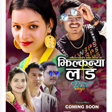
एलपी ग्यास अभावबारे सुर्खेतका राजनीतिक दलद्वारा
सरकारको ध्यानाकर्षण
बढ्दो साइबर अपराधप्रति प्रदेश सरकारको
ध्यानाकर्षण, खड्काको ठोस पहल
नेपालकै सबैभन्दा अग्लो पचाल झरना : राष्ट्रिय
मान्यतासँगै पर्यटनको नयाँ केन्द्र बन्ने अपेक्षा
कर्णाली प्रदेश निर्माण व्यवसायी महासङ्घको अध्यक्षमा
मानव बम निर्विरोध
अध्यक्ष पदका उम्मेदवार न्यौपानेले उम्मेदवारी फिर्ता लिँदै
बमलाई समर्थन गर्ने घोषणा