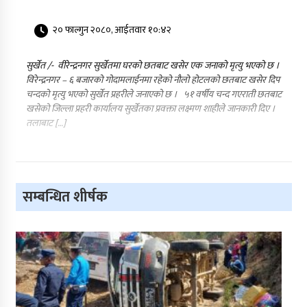
२० फाल्गुन २०८०, आईतवार १०:४२
सुर्खेत /- वीरेन्द्रनगर सुर्खेतमा घरको छतबाट खसेर एक जनाको मृत्यु भएको छ ।
विरेन्द्रनगर – ६ बजारको गोदामलाईनमा रहेको नौलो होटलको छतबाट खसेर दिप
चन्दको मृत्यु भएको सुर्खेत प्रहरीले जनाएको छ । ५१ वर्षीय चन्द गएराती छतबाट
खसेको जिल्ला प्रहरी कार्यालय सुर्खेतका प्रवक्ता लक्ष्मण शाहीले जानकारी दिए ।
तलाबाट […]
सम्बन्धित शीर्षक