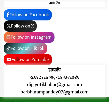
हाम्रो टिम
Follow on Facebook
Follow on X
Follow on Instagram
Follow on TikTok
Follow on YouTube
सम्पर्कः
९८६१७१६४०७, ९८४२३२६७४६
dipjyotikhabar@gmail.com
parbhurampandey07@gmail.com
Copyright All right reserved Deepjyotikhabar.com Design By:
Aarush
Creation