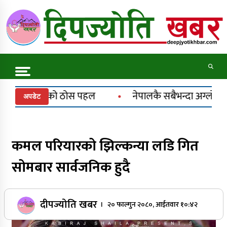
Skip
to
content
Online News Portal
Trending Now
नेपालकै सबैभन्दा अग्लो पचाल झरना : राष्ट्रिय मान्यतासँगै पर
अपडेट
कर्णालीमा मनसुन सक्रिय, भारी वर्षा
कमल परियारको झिल्कन्या लडि गित
सोमबार सार्वजनिक हुदै
ट्रकले मोटरसाइकल च्याप्यो, चालक ट्रकमुनि थिचिएस
कर्णाली राजमार्ग अवरुद्ध
दीपज्योति खबर
। २० फाल्गुन २०८०, आईतवार १०:४२