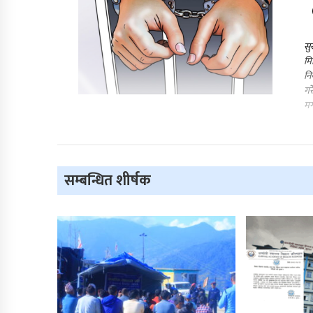
सु
मि
नि
गर
मग
सम्बन्धित शीर्षक