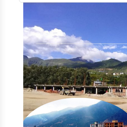
सार्वजनिक खरिद सुधारदेखि नयाँ नेतृत्वसम्म
छलफल
कर्णालीमा मन्त्रालय भागबण्डामै अड्कियो शाही
सरकार