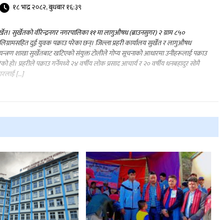
१८ भाद्र २०८२, बुधबार १६:३९
र्खेत। सुर्खेतको वीरेन्द्रनगर नगरपालिका ११ मा लागुऔषध (ब्राउनसुगर) २ ग्राम ८५०
लिग्रामसहित दुई युवक पक्राउ परेका छन्। जिल्ला प्रहरी कार्यालय सुर्खेत र लागुऔषध
यन्त्रण शाखा सुर्खेतबाट खटिएको संयुक्त टोलीले गोप्य सूचनाको आधारमा उनीहरूलाई पक्राउ
ेको हो। प्रहरीले पक्राउ गर्नेमध्ये २४ वर्षीय लोक प्रसाद आचार्य र २० वर्षीय धनबहादुर सोमै
रलाई […]