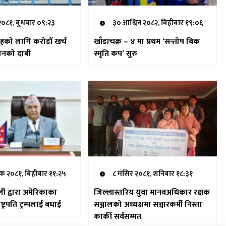
 २०८१, बुधबार ०९:२३
३० आश्विन २०८२, बिहीबार १९:०६
रोहको लागि करोडौं खर्च
खाँडाचक्र – ४ मा प्रथम ‘सन्तोष बिक
ठानको दाबी
स्मृति कप’ सुरु
िक २०८१, बिहीबार ११:२५
८ मंसिर २०८१, शनिबार १८:३१
ओली द्वारा अमेरिकाका
जिल्लास्तरिय युवा मानवअधिकार रक्षक
नवनिर्वाचित राष्ट्रपति ट्रम्पलाई बधाई
सञ्जालको अध्यक्षमा सञ्चारकर्मी निस्ता
कार्की सर्वसम्मत