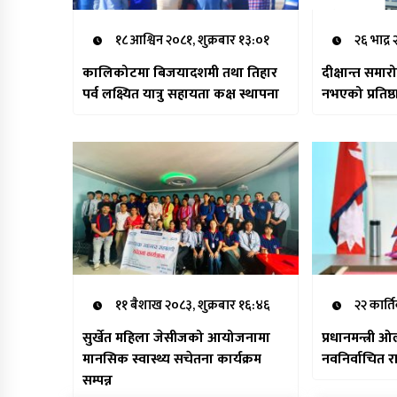
१८ आश्विन २०८१, शुक्रबार १३:०१
२६ भाद्र
कालिकोटमा बिजयादशमी तथा तिहार
दीक्षान्त समा
पर्व लक्ष्यित यात्रु सहायता कक्ष स्थापना
नभएको प्रतिष्
११ बैशाख २०८३, शुक्रबार १६:४६
२२ कार्त
सुर्खेत महिला जेसीजको आयोजनामा
प्रधानमन्त्री 
मानसिक स्वास्थ्य सचेतना कार्यक्रम
सम्पन्न