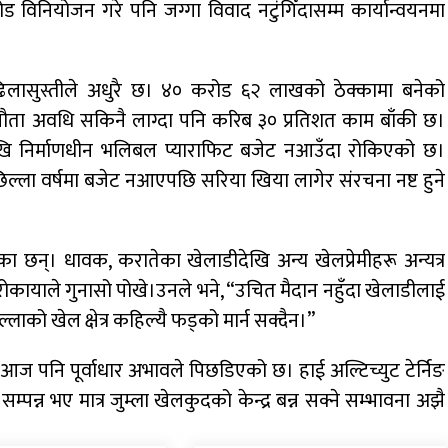
विनियोजन गरे पनि जग्गा विवाद नटुंगिँदासम्म कार्यान्वयनमा
ढिलासुस्तीले अधुरै छ। ४० करोड ६२ लाखको ठेक्कामा बनेको
्झौता अवधि सकिनै लाग्दा पनि करिब ३० प्रतिशत काम बाँकी छ।
खि निर्माणधीन भलिबल प्याराफिट बजेट नआउँदा रोकिएको छ।
छिल्ला वर्षमा बजेट नआएपछि सरिया खिया लागेर संरचना नष्ट हुने
का छन्। धावक, करातेका खेलाडीदेखि अन्य खेलप्रेमीहरू अन्यत्र
 रोकायाले गुनासो पोखे।उनले भने, “उचित मैदान नहुँदा खेलाडीलाई
्लाको खेल क्षेत्र कहिल्यै फड्को मार्न सक्दैन।”
ला आज पनि पूर्वाधार अभावले पिछडिएको छ। हाई अल्टिच्युट टेर्निङ
म्पन्न भए मात्र जुम्ला खेलकुदको केन्द्र बन्न सक्ने सम्भावना अझै