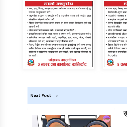
Next Post
स